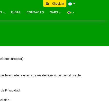
Check In
▼
ES
FLOTA
CONTACTO
$ARS
elante Europcar).
ede acceder a ellas a través de hipervínculo en el pie de
 de Privacidad.
l sitio.