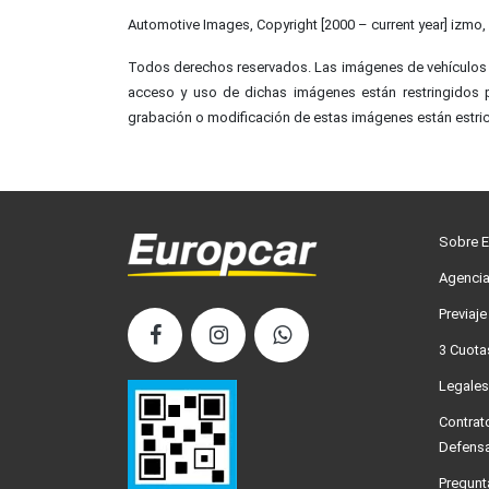
Automotive Images, Copyright [2000 – current year] izmo, 
Todos derechos reservados. Las imágenes de vehículos aq
acceso y uso de dichas imágenes están restringidos po
grabación o modificación de estas imágenes están estri
Sobre E
Agencia
Previaje
3 Cuotas
Legales
Contrat
Defensa
Pregunt