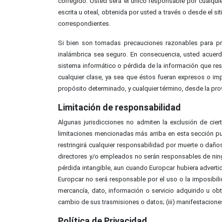
corregido. Usted será el único responsable por cualqui
escrita u oteal, obtenida por usted a través o desde el 
correspondientes.
Si bien son tomadas precauciones razonables para prot
inalámbrica sea seguro. En consecuencia, usted acuerda
sistema informático o pérdida de la información que resu
cualquier clase, ya sea que éstos fueran expresos o impl
propósito determinado, y cualquier término, desde la pro
Limitación de responsabilidad
Algunas jurisdicciones no admiten la exclusión de cie
limitaciones mencionadas más arriba en esta sección pu
restringirá cualquier responsabilidad por muerte o dañ
directores y/o empleados no serán responsables de ningú
pérdida intangible, aun cuando Europcar hubiera adverti
Europcar no será responsable por el uso o la imposibili
mercancía, dato, información o servicio adquirido u ob
cambio de sus trasmisiones o datos; (iii) manifestacione
Política de Privacidad