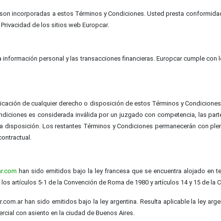
r son incorporadas a estos Términos y Condiciones. Usted presta conformidad
e Privacidad de los sitios web Europcar.
 la información personal y las transacciones financieras. Europcar cumple co
plicación de cualquier derecho o disposición de estos Términos y Condiciones
ndiciones es considerada inválida por un juzgado con competencia, las par
n la disposición. Los restantes Términos y Condiciones permanecerán con ple
contractual.
r.com
han sido emitidos bajo la ley francesa que se encuentra alojado en terr
 los artículos 5-1 de la Convención de Roma de 1980 y artículos 14 y 15 de la
m.ar han sido emitidos bajo la ley argentina. Resulta aplicable la ley arge
rcial con asiento en la ciudad de Buenos Aires.