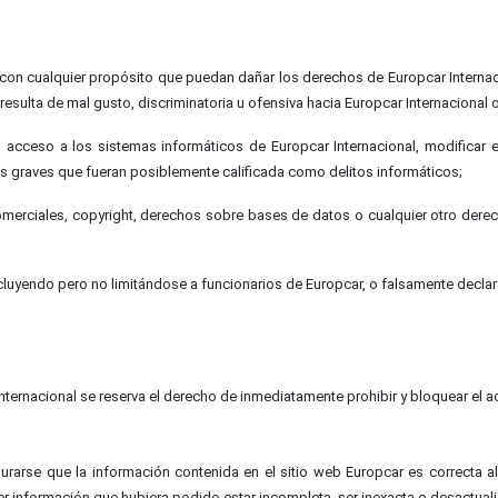
o con cualquier propósito que puedan dañar los derechos de Europcar Internaciona
resulta de mal gusto, discriminatoria u ofensiva hacia Europcar Internacional o
l acceso a los sistemas informáticos de Europcar Internacional, modificar el 
es graves que fueran posiblemente calificada como delitos informáticos;
 comerciales, copyright, derechos sobre bases de datos o cualquier otro dere
incluyendo pero no limitándose a funcionarios de Europcar, o falsamente declar
ternacional se reserva el derecho de inmediatamente prohibir y bloquear el ac
rarse que la información contenida en el sitio web Europcar es correcta a
er información que hubiera podido estar incompleta, ser inexacta o desactual