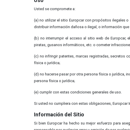
Uso
Usted se compromete a:
(a) no utilizar el sitio Europcar con propósitos ilegales 
distribuir información dañosa o ilegal, o información que 
(b) no interrumpir el acceso al sitio web de Europcar, e
piratas, gusanos informáticos, etc. o cometer infraccion
(c) no infringir patentes, marcas registradas, secretos
física o jurídica;
(d) no hacerse pasar por otra persona física o jurídica, 
persona física o jurídica;
(e) cumplir con estas condiciones generales de uso.
Si usted no cumpliera con estas obligaciones, Europcar In
Información del Sitio
Si bien Europcar ha hecho su mejor esfuerzo para asegu
responsable por cualquier error u omisión de por cualqui