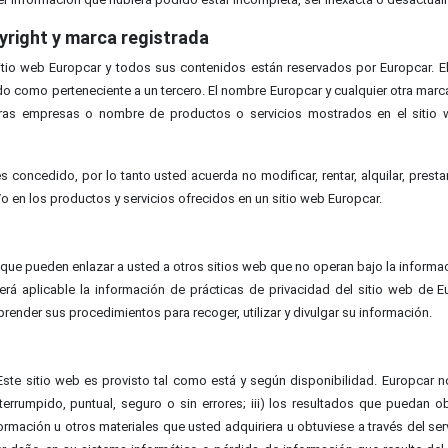
yright y marca registrada
itio web Europcar y todos sus contenidos están reservados por Europcar. El
do como perteneciente a un tercero. El nombre Europcar y cualquier otra marc
Otras empresas o nombre de productos o servicios mostrados en el sitio
concedido, por lo tanto usted acuerda no modificar, rentar, alquilar, presta
/o en los productos y servicios ofrecidos en un sitio web Europcar.
 que pueden enlazar a usted a otros sitios web que no operan bajo la informac
erá aplicable la información de prácticas de privacidad del sitio web de 
render sus procedimientos para recoger, utilizar y divulgar su información.
Este sitio web es provisto tal como está y según disponibilidad. Europcar no 
interrumpido, puntual, seguro o sin errores; iii) los resultados que puedan
formación u otros materiales que usted adquiriera u obtuviese a través del ser