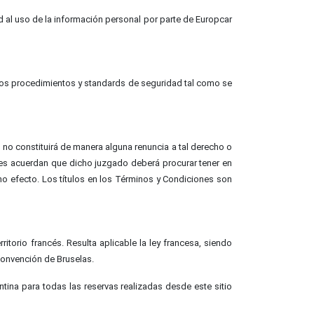
 al uso de la información personal por parte de Europcar
n los procedimientos y standards de seguridad tal como se
 no constituirá de manera alguna renuncia a tal derecho o
tes acuerdan que dicho juzgado deberá procurar tener en
no efecto. Los títulos en los Términos y Condiciones son
itorio francés. Resulta aplicable la ley francesa, siendo
 Convención de Bruselas.
ntina para todas las reservas realizadas desde este sitio