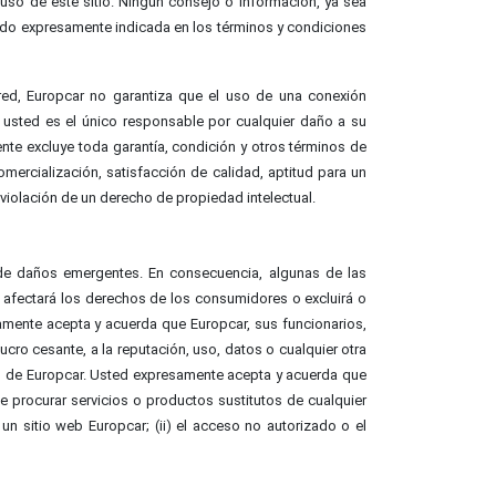
uso de este sitio. Ningún consejo o información, ya sea
 sido expresamente indicada en los términos y condiciones
 red, Europcar no garantiza que el uso de una conexión
e usted es el único responsable por cualquier daño a su
ente excluye toda garantía, condición y otros términos de
omercialización, satisfacción de calidad, aptitud para un
 violación de un derecho de propiedad intelectual.
o de daños emergentes. En consecuencia, algunas de las
 afectará los derechos de los consumidores o excluirá o
amente acepta y acuerda que Europcar, sus funcionarios,
ro cesante, a la reputación, uso, datos o cualquier otra
web de Europcar. Usted expresamente acepta y acuerda que
e procurar servicios o productos sustitutos de cualquier
n sitio web Europcar; (ii) el acceso no autorizado o el