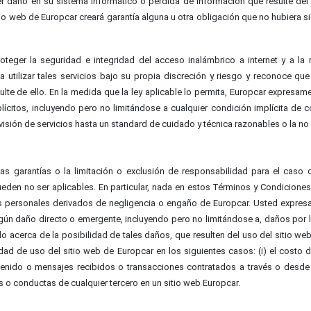
er daño en su sistema informático o pérdida de información que resulte del 
sitio web de Europcar creará garantía alguna u otra obligación que no hubiera
eger la seguridad e integridad del acceso inalámbrico a internet y a la
 utilizar tales servicios bajo su propia discreción y riesgo y reconoce qu
lte de ello. En la medida que la ley aplicable lo permita, Europcar expresam
ícitos, incluyendo pero no limitándose a cualquier condición implícita de c
visión de servicios hasta un standard de cuidado y técnica razonables o la no
rtas garantías o la limitación o exclusión de responsabilidad para el cas
eden no ser aplicables. En particular, nada en estos Términos y Condiciones
os personales derivados de negligencia o engaño de Europcar. Usted expres
n daño directo o emergente, incluyendo pero no limitándose a, daños por luc
do acerca de la posibilidad de tales daños, que resulten del uso del sitio 
dad de uso del sitio web de Europcar en los siguientes casos: (i) el costo d
tenido o mensajes recibidos o transacciones contratados a través o desde u
s o conductas de cualquier tercero en un sitio web Europcar.